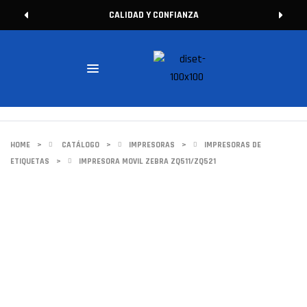
CALIDAD Y CONFIANZA
HOME
>
CATÁLOGO
>
IMPRESORAS
>
IMPRESORAS DE
ETIQUETAS
>
IMPRESORA MOVIL ZEBRA ZQ511/ZQ521