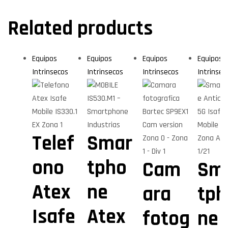
Related products
Equipos
Equipos
Equipos
Equipos
Intrinsecos
Intrinsecos
Intrinsecos
Intrinsec
Telef
Smar
ono
tpho
Cam
Sm
Atex
ne
ara
tph
Isafe
Atex
fotog
ne