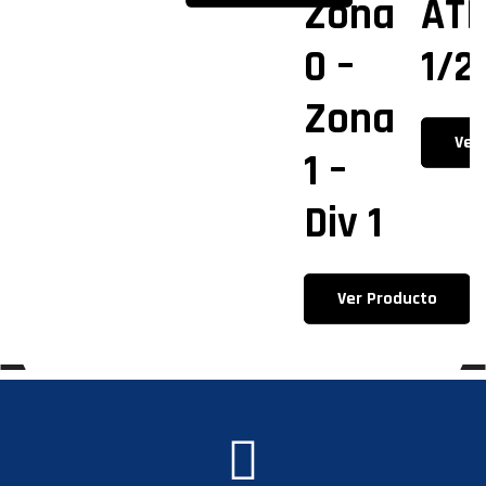
Zona
AT
0 –
1/2
Zona
Ver
1 –
Div 1
Ver Producto