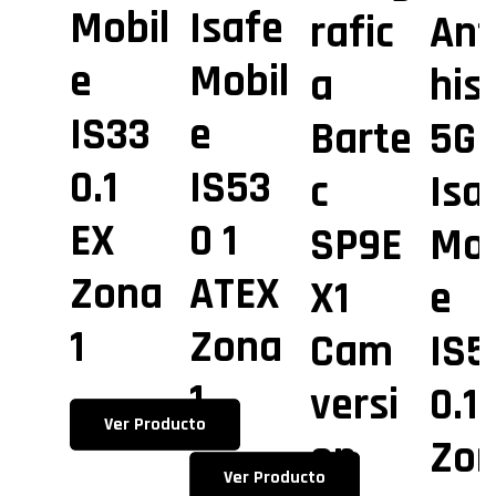
Mobil
Isafe
rafic
Ant
e
Mobil
a
his
IS33
e
Barte
5G
0.1
IS53
c
Isa
EX
0 1
SP9E
Mob
Zona
ATEX
X1
e
1
Zona
Cam
IS5
1
versi
0.1
Ver Producto
on
Zo
Ver Producto