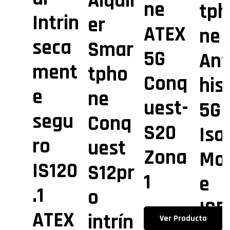
Alquil
ne
tph
Intrin
er
ATEX
ne
seca
Smar
5G
Ant
ment
tpho
Conq
his
e
ne
uest-
5G
segu
Conq
S20
Isa
ro
uest
Zona
Mob
IS120
S12pr
1
e
.1
o
IS5
ATEX
intrín
Ver Producto