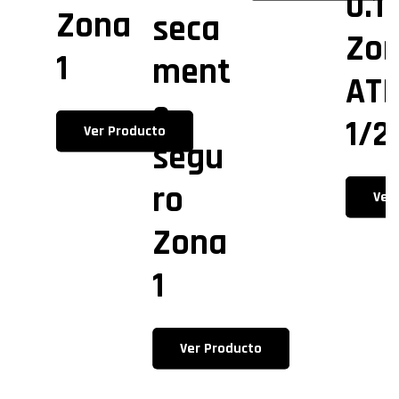
0.1
Zona
seca
Zo
1
ment
AT
e
1/2
Ver Producto
segu
ro
Ver
Zona
1
Ver Producto