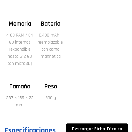
Memoria
Bateria
4 GB RAM / 64
8.400 mAh –
GB internos
reemplazable,
(expandible
con carga
hasta 512 GB
magnética
con microSD)
Tamaño
Peso
237 × 156 × 22
890 g
mm
Especificaciones
Descargar Ficha Técnica