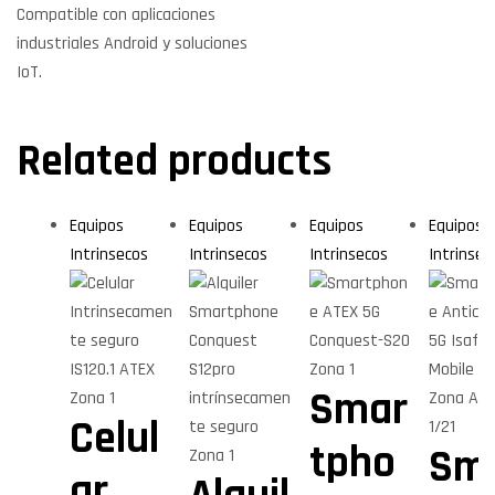
Compatible con aplicaciones
industriales Android y soluciones
IoT.
Related products
Equipos
Equipos
Equipos
Equipos
Intrinsecos
Intrinsecos
Intrinsecos
Intrinsec
Smar
Celul
tpho
Sm
ar