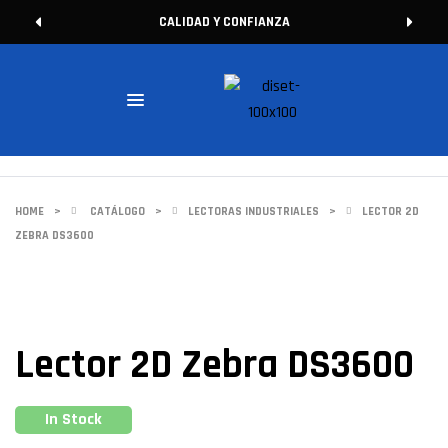
CALIDAD Y CONFIANZA
HOME
>
CATÁLOGO
>
LECTORAS INDUSTRIALES
>
LECTOR 2D
ZEBRA DS3600
Lector 2D Zebra DS3600
In Stock