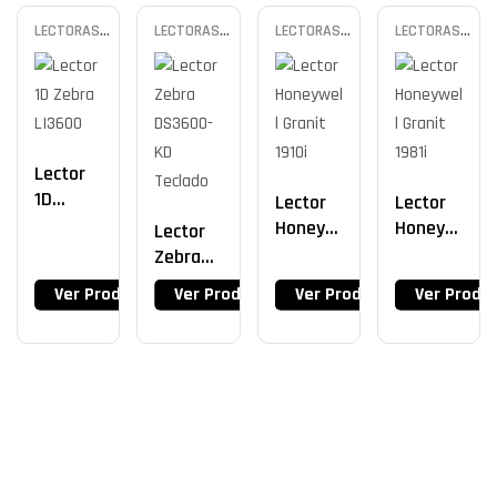
LECTORAS
LECTORAS
LECTORAS
LECTORAS
INDUSTRIALES
INDUSTRIALES
INDUSTRIALES
INDUSTRIALES
Lector
1D
Lector
Lector
Zebra
Honeyw
Honeyw
Lector
LI3600
Ell
Ell
Zebra
Granit
Granit
DS3600
Ver Producto
Ver Producto
Ver Producto
Ver Produ
1910i
1981i
-KD
Teclado